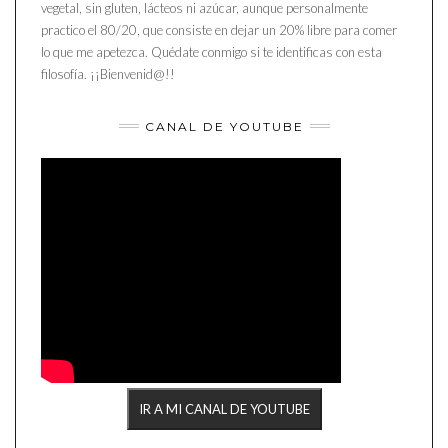
vegetal, sin gluten, lácteos ni azúcar, aunque personalmente
practico el 80/20, que consiste en dejar un 20% libre para comer
lo que me apetezca. Quédate conmigo si te identificas con esta
filosofía. ¡¡Bienvenid@!!
CANAL DE YOUTUBE
IR A MI CANAL DE YOUTUBE