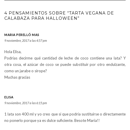
4 PENSAMIENTOS SOBRE “TARTA VEGANA DE
CALABAZA PARA HALLOWEEN”
MARIA PERELLÓ MAS
9 noviembre, 2017 a las 4:57 pm
Hola Elisa,
Podrías decirme qué cantidad de leche de coco contiene una lata? Y
otra cosa, el azúcar de coco se puede substituir por otro endulzante,
como un jarabe o sirope?
Muchas gracias
ELISA
9 noviembre, 2017 a las 6:15 pm
1 lata son 400 ml y yo creo que si que podría sustituirse o directamente
no ponerlo porque ya es dulce suficiente. Besote María!!