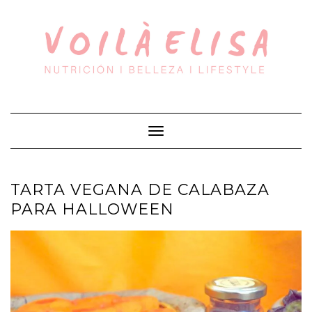
Saltar
al
contenido
Cambiar
modo
de
navegación
TARTA VEGANA DE CALABAZA
PARA HALLOWEEN