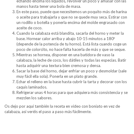
echando encima los líquidos, revolver un poco y amasar con las
manos hasta tener una bola de masa.
En este paso, puede que necesitemos un poquito más de harina
o aceite para trabajarla y que no se quede muy seca. Estirar con
un rodillo o botella y ponerla encima del molde engrasado con
aceite de coco.
Cuando la calabaza está blandita, sacarla del horno y meter la
base. Hornear calor arriba y abajo 10-15 minutos a 180º
(depende de la potencia de tu horno). Está lista cuando coge un
poco de colorcito, no hace falta hacerla de más y que se seque.
Mientras se hornea, disponer en una batidora de vaso la
calabaza, la leche de coco, los dátiles y todas las especias. Batir
hasta adquirir una textura bien cremosa y densa.
Sacar la base del horno, dejar enfriar un poco y desmoldar (sale
muy fácil ella sola). Ponerla en un plato grande.
Echar el relleno en la base hasta cubrir la tarta y decorar con los
caquis laminados.
Refrigerar unas 4 horas para que adquiera más consistencia y se
mezclen los sabores.
Os dejo por aquí también la receta en vídeo con boniato en vez de
calabaza, así veréis el paso a paso más fácilmente.