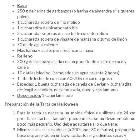
Base
250 g de harina de garbanzos (o harina de almendra si la quieres
paleo)
1 cucharada sopera de lino molido
1 cucharadita de bicarbonato bio
3 cucharadas soperas de aceite de coco derretido
1 cucharada sopera de vinagre de manzana o zumo de limón
50 ml de agua caliente
Más harina y aceite para rectificar la masa
Relleno
300 g de calabaza asada con un poquito de aceite de coco y
canela
10 dátiles Medjool (remojados en agua caliente 2 horas)
1 lata de leche de coco con 60-70% de coco o grasa
Especias: 1 buena cucharada de canela de Ceylán y cucharadita
de: jengibre molido, nuez moscada, clavo y cardamomo.
Decoración:
1 caqui laminado
Preparación de la Tarta de Halloween
Para la tarta se necesita un molde típico de silicona de 24 cm
para hacer tartas. También puede utilizarse un desmontable un
poco más pequeño. Uno debe adaptarse a lo que tiene.
Mientras se asa la calabaza (a 200º unos 30 minutos), preparar la
base disponiendo en un bowl todos los ingredientes secos y