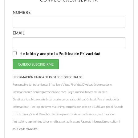
CORREO CADA SEMANA
NOMBRE
EMAIL
He leído y acepto la Política de Privacidad
INFORMACIÓN BÁSICA DE PROTECCIÓN DE DATOS
Responsable del tratamiento: Elisa Senra Viñas. Finalidad: Divulgación de recetas e
información nutricional y promoción de cursos. Legitimación: tu consentimiento.
Destinatarios: No se cederán datos a terceros, salvo obligación legal. Para el envío de la
información utilizo la plataforma Mailchimp, compañía con sede en EE.UU. acogida al Acuerdo
EU-US Privacy Shield. Derechos: Podrás ejercer tus derechos de acceso, rectificación,
limitación o suprimir tus datos en elisa@voilaelisa.com. Para más información consulta mi
política de privacidad.