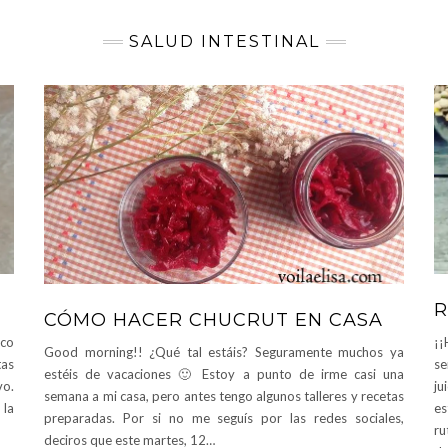
SALUD INTESTINAL
R
CÓMO HACER CHUCRUT EN CASA
co
¡¡
Good morning!! ¿Qué tal estáis? Seguramente muchos ya
tas
se
estéis de vacaciones 🙂 Estoy a punto de irme casi una
vo.
ju
semana a mi casa, pero antes tengo algunos talleres y recetas
 la
e
preparadas. Por si no me seguís por las redes sociales,
r
deciros que este martes, 12…