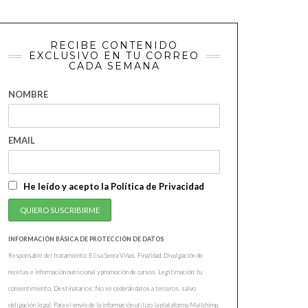
RECIBE CONTENIDO
EXCLUSIVO EN TU CORREO
CADA SEMANA
NOMBRE
EMAIL
He leído y acepto la Política de Privacidad
INFORMACIÓN BÁSICA DE PROTECCIÓN DE DATOS
Responsable del tratamiento: Elisa Senra Viñas. Finalidad: Divulgación de
recetas e información nutricional y promoción de cursos. Legitimación: tu
consentimiento. Destinatarios: No se cederán datos a terceros, salvo
obligación legal. Para el envío de la información utilizo la plataforma Mailchimp,