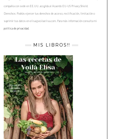
compañía con sede en EE.UU. acogida al Acuerdo EU-US Privacy Shield.
Derechos: Podrás ejercer tus derechos de acceso, rectificación, limitación o
suprimir tus datos en elisa@voilaelisa.com. Para más información consulta mi
política de privacidad.
MIS LIBROS!!