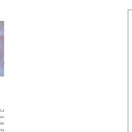
 La
con
 de
ta