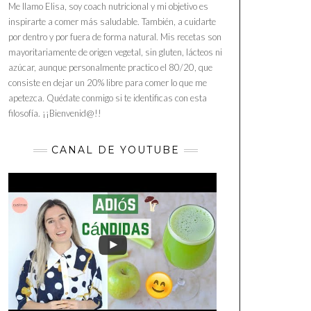
Me llamo Elisa, soy coach nutricional y mi objetivo es
inspirarte a comer más saludable. También, a cuidarte
por dentro y por fuera de forma natural. Mis recetas son
mayoritariamente de origen vegetal, sin gluten, lácteos ni
azúcar, aunque personalmente practico el 80/20, que
consiste en dejar un 20% libre para comer lo que me
apetezca. Quédate conmigo si te identificas con esta
filosofía. ¡¡Bienvenid@!!
CANAL DE YOUTUBE