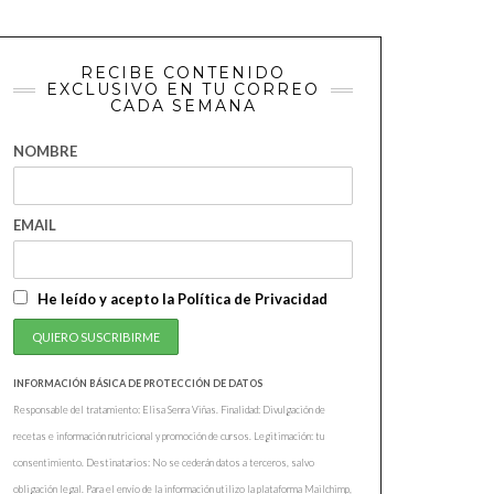
RECIBE CONTENIDO
EXCLUSIVO EN TU CORREO
CADA SEMANA
NOMBRE
EMAIL
He leído y acepto la Política de Privacidad
INFORMACIÓN BÁSICA DE PROTECCIÓN DE DATOS
Responsable del tratamiento: Elisa Senra Viñas. Finalidad: Divulgación de
recetas e información nutricional y promoción de cursos. Legitimación: tu
consentimiento. Destinatarios: No se cederán datos a terceros, salvo
obligación legal. Para el envío de la información utilizo la plataforma Mailchimp,