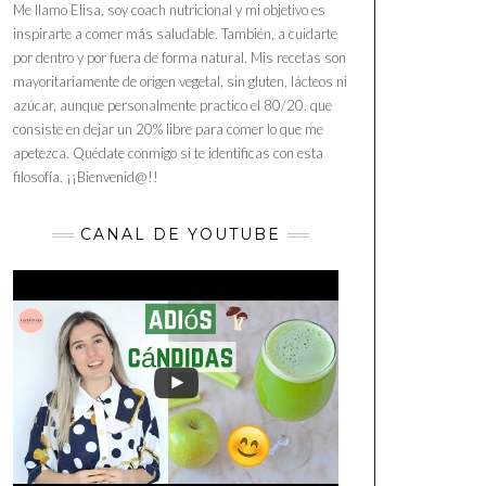
Me llamo Elisa, soy coach nutricional y mi objetivo es
inspirarte a comer más saludable. También, a cuidarte
por dentro y por fuera de forma natural. Mis recetas son
mayoritariamente de origen vegetal, sin gluten, lácteos ni
azúcar, aunque personalmente practico el 80/20, que
consiste en dejar un 20% libre para comer lo que me
apetezca. Quédate conmigo si te identificas con esta
filosofía. ¡¡Bienvenid@!!
CANAL DE YOUTUBE