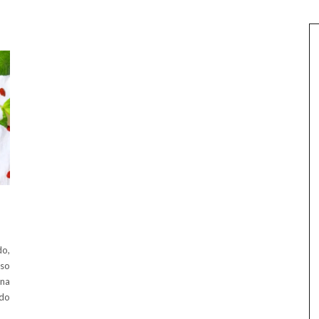
do,
oso
una
ado