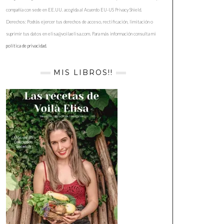
compañía con sede en EE.UU. acogida al Acuerdo EU-US Privacy Shield.
Derechos: Podrás ejercer tus derechos de acceso, rectificación, limitación o
suprimir tus datos en elisa@voilaelisa.com. Para más información consulta mi
política de privacidad.
MIS LIBROS!!