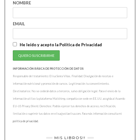
NOMBRE
EMAIL
He leído y acepto la Política de Privacidad
INFORMACIÓN BÁSICA DE PROTECCIÓN DE DATOS
Responsable del tratamiento: Elisa Senra Viñas. Finalidad: Divulgación de recetas e
información nutricional y promoción de cursos. Legitimación: tu consentimiento.
Destinatarios: No se cederán datos a terceros, salvo obligación legal. Para el envío de la
información utilizo la plataforma Mailchimp, compañía con sede en EE.UU. acogida al Acuerdo
EU-US Privacy Shield. Derechos: Podrás ejercer tus derechos de acceso, rectificación,
limitación o suprimir tus datos en elisa@voilaelisa.com. Para más información consulta mi
política de privacidad.
MIS LIBROS!!