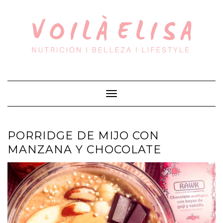
Saltar
al
contenido
Cambiar
modo
de
navegación
PORRIDGE DE MIJO CON
MANZANA Y CHOCOLATE