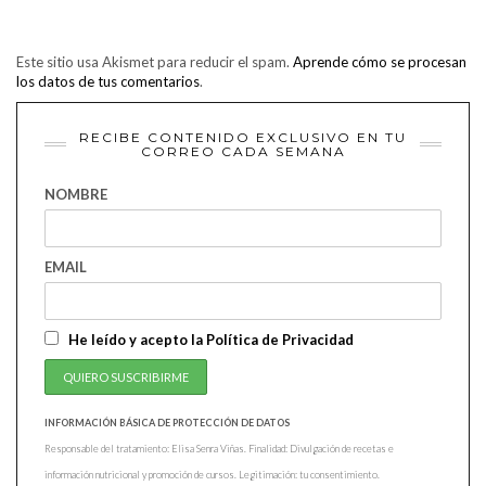
Este sitio usa Akismet para reducir el spam.
Aprende cómo se procesan
los datos de tus comentarios
.
RECIBE CONTENIDO EXCLUSIVO EN TU
CORREO CADA SEMANA
NOMBRE
EMAIL
He leído y acepto la Política de Privacidad
INFORMACIÓN BÁSICA DE PROTECCIÓN DE DATOS
Responsable del tratamiento: Elisa Senra Viñas. Finalidad: Divulgación de recetas e
información nutricional y promoción de cursos. Legitimación: tu consentimiento.