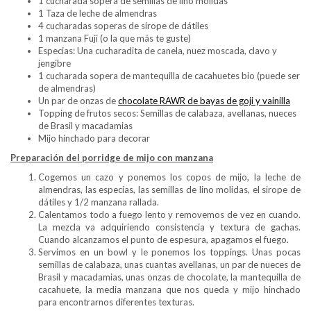
1 cucharada sopera de semillas de lino molidas
1 Taza de leche de almendras
4 cucharadas soperas de sirope de dátiles
1 manzana Fuji (o la que más te guste)
Especias: Una cucharadita de canela, nuez moscada, clavo y
jengibre
1 cucharada sopera de mantequilla de cacahuetes bio (puede ser
de almendras)
Un par de onzas de
chocolate RAWR de bayas de goji y vainilla
Topping de frutos secos: Semillas de calabaza, avellanas, nueces
de Brasil y macadamias
Mijo hinchado para decorar
Preparación del porridge de mijo con manzana
Cogemos un cazo y ponemos los copos de mijo, la leche de
almendras, las especias, las semillas de lino molidas, el sirope de
dátiles y 1/2 manzana rallada.
Calentamos todo a fuego lento y removemos de vez en cuando.
La mezcla va adquiriendo consistencia y textura de gachas.
Cuando alcanzamos el punto de espesura, apagamos el fuego.
Servimos en un bowl y le ponemos los toppings. Unas pocas
semillas de calabaza, unas cuantas avellanas, un par de nueces de
Brasil y macadamias, unas onzas de chocolate, la mantequilla de
cacahuete, la media manzana que nos queda y mijo hinchado
para encontrarnos diferentes texturas.