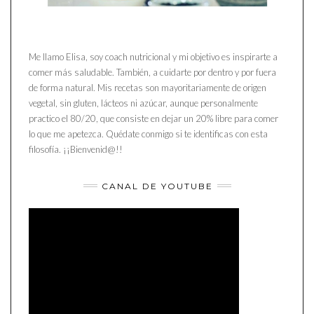
Me llamo Elisa, soy coach nutricional y mi objetivo es inspirarte a
comer más saludable. También, a cuidarte por dentro y por fuera
de forma natural. Mis recetas son mayoritariamente de origen
vegetal, sin gluten, lácteos ni azúcar, aunque personalmente
practico el 80/20, que consiste en dejar un 20% libre para comer
lo que me apetezca. Quédate conmigo si te identificas con esta
filosofía. ¡¡Bienvenid@!!
CANAL DE YOUTUBE