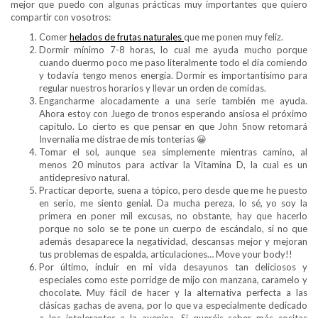
mejor que puedo con algunas prácticas muy importantes que quiero
compartir con vosotros:
Comer
helados de frutas naturales
que me ponen muy feliz.
Dormir mínimo 7-8 horas, lo cual me ayuda mucho porque
cuando duermo poco me paso literalmente todo el día comiendo
y todavía tengo menos energía. Dormir es importantísimo para
regular nuestros horarios y llevar un orden de comidas.
Engancharme alocadamente a una serie también me ayuda.
Ahora estoy con Juego de tronos esperando ansiosa el próximo
capítulo. Lo cierto es que pensar en que John Snow retomará
Invernalia me distrae de mis tonterías 😀
Tomar el sol, aunque sea simplemente mientras camino, al
menos 20 minutos para activar la Vitamina D, la cual es un
antidepresivo natural.
Practicar deporte, suena a tópico, pero desde que me he puesto
en serio, me siento genial. Da mucha pereza, lo sé, yo soy la
primera en poner mil excusas, no obstante, hay que hacerlo
porque no solo se te pone un cuerpo de escándalo, si no que
además desaparece la negatividad, descansas mejor y mejoran
tus problemas de espalda, articulaciones… Move your body!!
Por último, incluir en mi vida desayunos tan deliciosos y
especiales como este porridge de mijo con manzana, caramelo y
chocolate. Muy fácil de hacer y la alternativa perfecta a las
clásicas gachas de avena, por lo que va especialmente dedicado