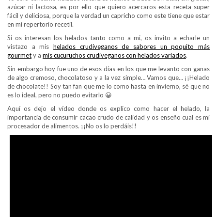
azúcar ni lactosa, es por ello que quiero acercaros esta receta super
fácil y deliciosa, porque la verdad un capricho como este tiene que estar
en mi repertorio recetil.
Si os interesan los helados tanto como a mi, os invito a echarle un
vistazo a mis
helados crudiveganos de sabores un poquito más
gourmet
y a
mis cucuruchos crudiveganos con helados variados
.
Sin embargo hoy fue uno de esos días en los que me levanto con ganas
de algo cremoso, chocolatoso y a la vez simple… Vamos que… ¡¡Helado
de chocolate!! Soy tan fan que me lo como hasta en invierno, sé que no
es lo ideal, pero no puedo evitarlo 😀
Aquí os dejo el vídeo donde os explico como hacer el helado, la
importancia de consumir cacao crudo de calidad y os enseño cual es mi
procesador de alimentos. ¡¡No os lo perdáis!!