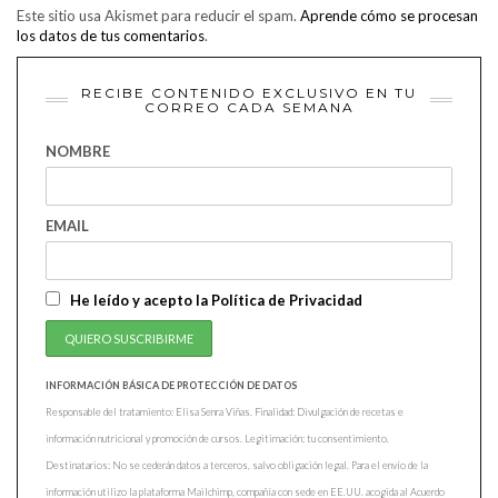
Este sitio usa Akismet para reducir el spam.
Aprende cómo se procesan
los datos de tus comentarios
.
RECIBE CONTENIDO EXCLUSIVO EN TU
CORREO CADA SEMANA
NOMBRE
EMAIL
He leído y acepto la Política de Privacidad
INFORMACIÓN BÁSICA DE PROTECCIÓN DE DATOS
Responsable del tratamiento: Elisa Senra Viñas. Finalidad: Divulgación de recetas e
información nutricional y promoción de cursos. Legitimación: tu consentimiento.
Destinatarios: No se cederán datos a terceros, salvo obligación legal. Para el envío de la
información utilizo la plataforma Mailchimp, compañía con sede en EE.UU. acogida al Acuerdo