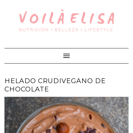
Saltar
al
contenido
Cambiar
modo
de
navegación
HELADO CRUDIVEGANO DE
CHOCOLATE