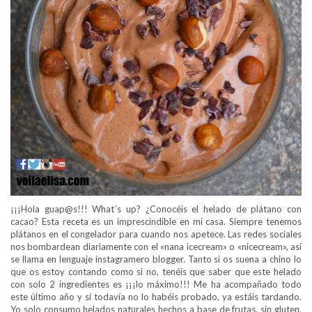
¡¡¡Hola guap@s!!! What´s up? ¿Conocéis el helado de plátano con
cacao? Esta receta es un imprescindible en mi casa. Siempre tenemos
plátanos en el congelador para cuando nos apetece. Las redes sociales
nos bombardean diariamente con el «nana icecream» o «nicecream», así
se llama en lenguaje instagramero blogger. Tanto si os suena a chino lo
que os estoy contando como si no, tenéis que saber que este helado
con solo 2 ingredientes es ¡¡¡lo máximo!!!
Me ha acompañado todo
este último año y si todavía no lo habéis probado, ya estáis tardando.
Yo solo consumo helados naturales hechos a base de frutas, sin gluten,