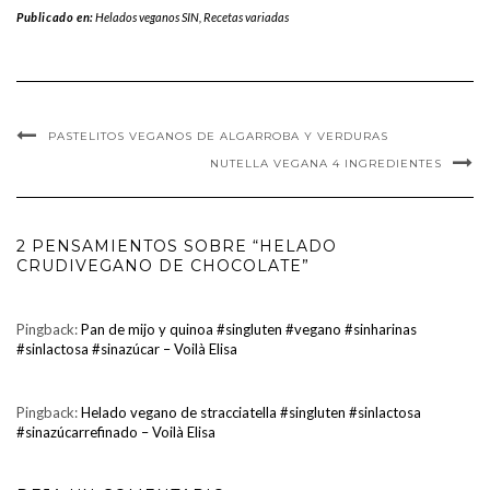
Publicado en:
Helados veganos SIN
,
Recetas variadas
PASTELITOS VEGANOS DE ALGARROBA Y VERDURAS
NUTELLA VEGANA 4 INGREDIENTES
2 PENSAMIENTOS SOBRE “HELADO
CRUDIVEGANO DE CHOCOLATE”
Pingback:
Pan de mijo y quinoa #singluten #vegano #sinharinas
#sinlactosa #sinazúcar – Voilà Elisa
Pingback:
Helado vegano de stracciatella #singluten #sinlactosa
#sinazúcarrefinado – Voilà Elisa