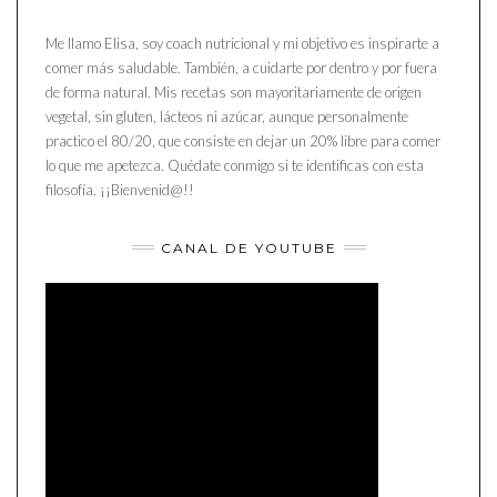
Me llamo Elisa, soy coach nutricional y mi objetivo es inspirarte a
comer más saludable. También, a cuidarte por dentro y por fuera
de forma natural. Mis recetas son mayoritariamente de origen
vegetal, sin gluten, lácteos ni azúcar, aunque personalmente
practico el 80/20, que consiste en dejar un 20% libre para comer
lo que me apetezca. Quédate conmigo si te identificas con esta
filosofía. ¡¡Bienvenid@!!
CANAL DE YOUTUBE